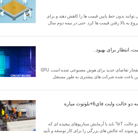
ال 2023تولید کنندگان اصلی می توانند بدون خط پایین قیمت ها را کاهش دهند و برای
به بالا رفتن قیمت ها کرد. حتی در نیمه دوم سال
سال 2023 سالی از فرصت ها و چالش ها است. ChatGPT موجب انفجار تقاضای جدید برای هوش مصنوعی شده است. GPU
ر حال مخلوط شدن هستند.ظهور هواوی Kirin 9000 در چین باعث شده شرکت های بیشتری به طور مستقل
 وايت فاي6+بلوتوث مياره
منn سناریوهای کاربردی روزانه، تراشه های "Wi-Fi6 + Bluetooth دو حالت IoT" باید با آزمایش سناریوهای پیچیده ای که
شوند.که چالش های بزرگی را برای کار توسعه و تأیید
داری کار طولانی مد...