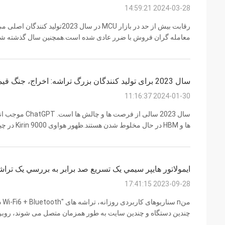
2024-03-28 14:59:21
رقابت بیش از حد در بازار MCU در س
معامله گران فروش با ضرر عادی شده است.همچنین سال گذشته شروع 
گذشته ، حتی سری H7 بالا نمی تواند نگه داشته شود بیشتر ، او شروع به آویزان به صورت زی...
سال 2023 برای تولید کنندگان بزرگ تراشه: اخراج، جنگ قیمت، انتظار برای بهبود...
2024-01-30 11:16:37
ها و HBM د
نوآوری کننددر گذشته، جنگ قیمت برای MCUs و تراشه های آنالوگ وجود داشت و بعدا تولید تراشه های حافظه کا...
ايمولاتور هايپر سيمي يک تسريع صد برابر به بررسي يک تراشه دو حالت
2023-09-28 17:41:15
چندین دستگاه و چندین سایت به طور همزمان متصل می شوند، روبرو 
ایجاد می کندبررسی سناریوهای پیچیده ارتباطات بی سیم و بررسی پای