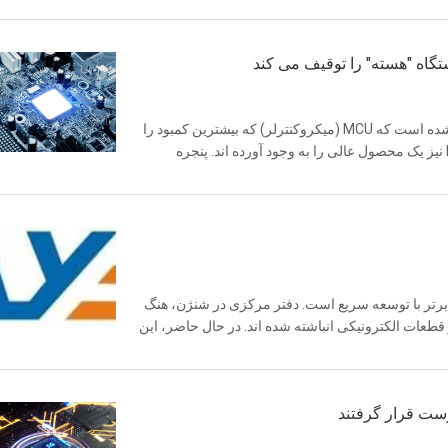
از پایان سال 2020، "کمبود تراشه" جهان را فراگرفته است و باعث شده است که MCU (میکروکنترلر) که بیشترین کمبود را
دارد، به تدریج برای عموم شناخته شده شود و سازندگان محلی MCU نیز یک محصول عالی را به وجود آورده اند. پنجره
 سال 2008 تاسیس شد و یک تیم برتر با توسعه سریع است. دفتر مرکزی در شنژن، هنگ
قطعات الکترونیکی انباشته شده اند. در حال حاضر، این
رست قرار گرفتند