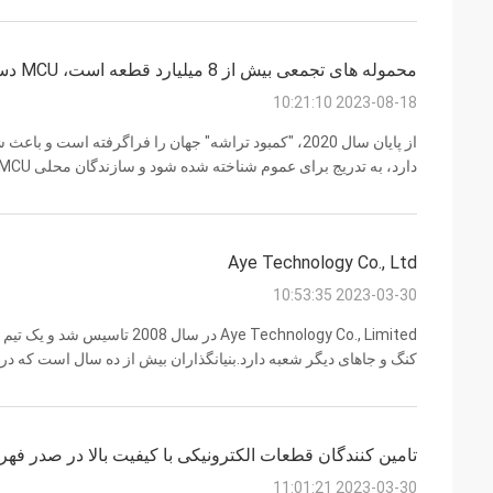
محموله های تجمعی بیش از 8 میلیارد قطعه است، MCU دستگاه "هسته" را توقیف می کند
2023-08-18 10:21:10
توسعهبا ورود به سال 2023، با به راه انداختن موج جدیدی از فناوری توسط هوش مصنوعی، MCU ...
Aye Technology Co., Ltd
2023-03-30 10:53:35
Aye Technology Co., Limited در
کنگ و جاهای دیگر شعبه دارد.بنیانگذاران بیش از ده سال است که در 
پلتفرم نزدیک به 300 300 300 300 300 300 را متصل کرده است. 0 تامین کننده برند خان...
تامین کنندگان قطعات الکترونیکی با کیفیت بالا در صدر فه
2023-03-30 11:01:21