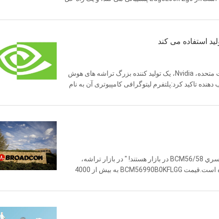
EdgeLock A3 ...
بر اساس گزارش های چندین رسانه، در 8 اکتبر به وقت شرقی ایالات متحده، Nvidia، یک تولید کننده بزرگ تراشه های هوش
TS در زمینه محاسبات شتاب دهنده تاکید کرد:پلتفرم لیتوگرافی کامپیوتری آن به نام
"BCM56990B0KFLGG کجاست؟"افراد بيشتري به دنبال محصولات سري BCM56/58 در بازار هستند! " در بازار تراشه،
برادکام دسته جدیدی از "شخصیت های مشهور اینترنت" را ایجاد کرده است.قیمت BCM56990B0KFLGG به بیش از 4000
را دشوار می کند.اما قیمت خیلی بال...