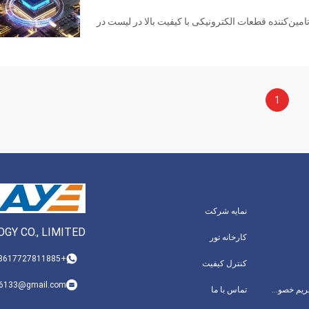
به عنوان تامین‌کننده قطعات الکترونیکی با کیفیت بالا در لیست در
1
نمایه شرکت
GY CO., LIMITED
کارخانه تور
+8617727811885
کنترل کیفیت
66133@gmail.com
سیاست حفظ حریم خصوصی
تماس با ما