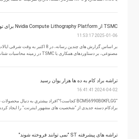
بهینه برای دسترسی ایمن به شبکه و حفاظت از اطلاعات دستگاه را فراهم می کند.0
TSMC از Nvidia Compute Lithography Platform برای تولید استفاده می کند
2025-01-06 11:53:17
مصنوعی، بر دستاوردهای همکاری با MC
cuLitho توسط TSMC در حال تولید است."نویدیا" گفت که "کو لیتو" سرعت محاسبات را د...
تراشه براد کام به ده ها هزار يوان رسيد
2024-04-02 16:41:41
دلار آمریکا در هر قطعه افزایش یافته است، که به دست آوردن کالاها 
تراشه های پیشرفته ST "نمی توانند فروخته شوند"