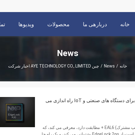
خانه
دربارهی ما
محصولات
ویدیوها
تما
News
خانه
/
News
/
چین AYE TECHNOLOGY CO., LIMITED اخبار شرکت
NXP EdgeLock A30 را برای ساده سازی صدور گواهینامه برای دستگاه های صنعتی و IoT راه اندازی می
NXP معتبرسازی امنیتی EdgeLock A30 را که با گواهینامه CC (معایب مشترک) EAL6 + مطابقت دارد، معرفی می کند، که
با MCU استاندارد و MPU سازگار است، دارای ظرفیت حافظه بزرگ است،از EdgeLock 2go پشتیبانی می کند، و یک راه حل