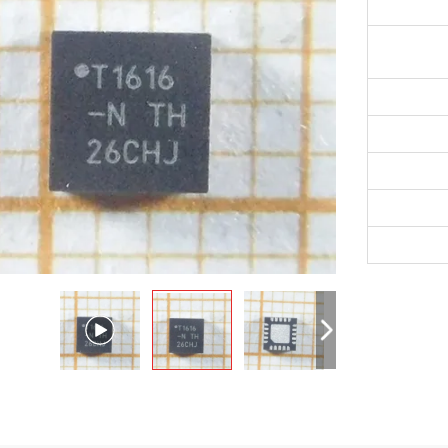
اون VNS14NV04P-E يه دستگاه يگانه ساخته شده
با استفاده از STMicroelectronicsTM VIPowerTM M0
تکنولوژی، برای جایگزینی استاندارد
MOSFETهای برق در برنامه های DC تا 50 KHz.
بیش از حد
دمای -40°C تا +105°C