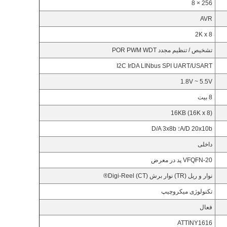
256 × 8
AVR
2K x 8
تشخیص / تنظیم مجدد POR PWM WDT
I2C IrDA LINbus SPI UART/USART
1.8V ~ 5.5V
8 بیت
16KB (16K x 8)
A/D 20x10b؛ D/A 3x8b
داخلی
20-VFQFN پد در معرض
نوار و ریل (TR) نوار برش (CT) Digi-Reel®
تکنولوژی میکروچیپ
فعال
ATTINY1616