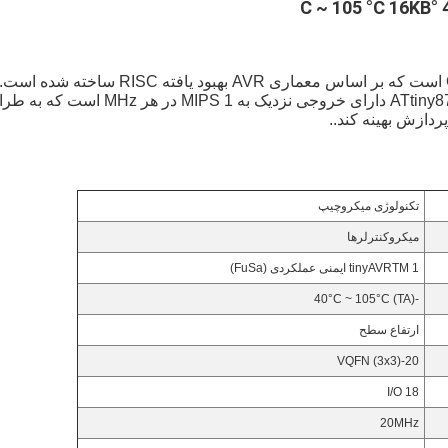
ATtiny87 / 167 یک میکروکنترلر 8 بیتی کم مصرف CMOS است که بر اساس معماری AVR بهبود یافته RISC ساخته 
اجرای دستورالعمل های قدرتمند در یک چرخه ساعت،ATtiny87/167 دارای خروجی نزدیک به 1 MIPS در هر MHz است 
دازش بهینه کند..
تکنولوژی میکروچیپ
میکروکنترلرها
tinyAVRTM 1 ایمنی عملکردی (FuSa)
-40°C ~ 105°C (TA)
ارتفاع سطح
20-VQFN (3x3)
18 I/O
20MHz