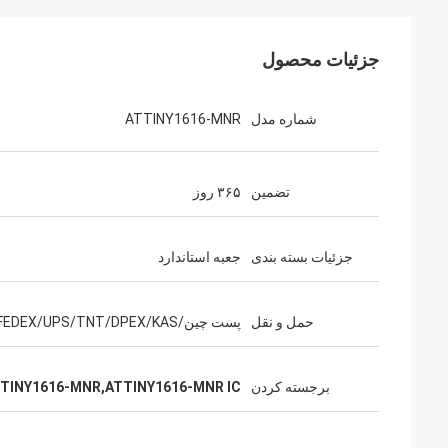
جزئیات محصول
شماره مدل
ATTINY1616-MNR
تضمین
۳۶۵ روز
جزئیات بسته بندی
جعبه استاندارد
حمل و نقل
پست چین/DHL/FEDEX/UPS/TNT/DPEX/KAS
برجسته کردن
ATTINY1616-MNR,ATTINY1616-MNR IC قطعات الکترون