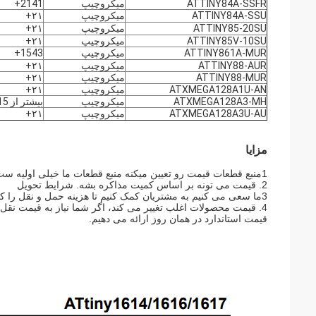
ATTINY84A-SSFR
میکروچیپ
2141+
ATTINY84A-SSU
میکروچیپ
۲۱+
ATTINY85-20SU
میکروچیپ
۲۱+
ATTINY85V-10SU
میکروچیپ
۲۱+
ATTINY861A-MUR
میکروچیپ
1543+
ATTINY88-AUR
میکروچیپ
۲۱+
ATTINY88-MUR
میکروچیپ
۲۱+
ATXMEGA128A1U-AN
میکروچیپ
۲۱+
ATXMEGA128A3-MH
میکروچیپ
بیشتر از 15 سال
ATXMEGA128A3U-AU
میکروچیپ
۲۱+
مزایا
1منبع قطعات قیمت رو تعیین میکنه منبع قطعات ما خیلی اولیه ست
2. قیمت می تونه بر اساس کمیت مذاکره بشه. شرایط تحویل
3ما سعی می کنیم به مشتریان کمک کنیم تا هزینه حمل و نقل را کاهش دهند.
4. قیمت محصولات اغلب تغییر می کند، اگر شما نیاز به قیمت نقل ق
قیمت استاندارد در همان روز ارائه می دهیم.