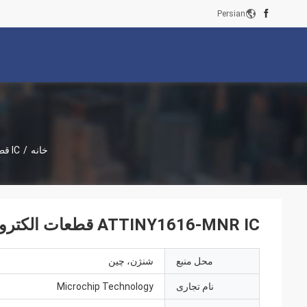
Persian
خانه
/
IC قطعات الکترونیکی
ATTINY1616-MNR IC قطعات الکترونیک 8-بیت -40 °C ~ 105 °C 16KB
محل منبع
شنژن، چین
نام تجاری
Microchip Technology