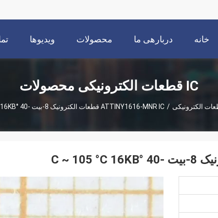
خانه
دربارهی ما
محصولات
ویدیوها
تما
IC قطعات الکترونیکی محصولات
/
ATTINY1616-MNR IC قطعات الکترونیک 8-بیت -40 °C ~ 105 °C 16KB