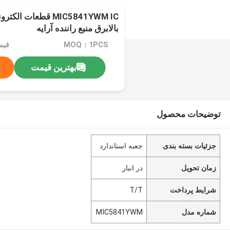
MIC5841YWM IC قطعات 
بالابرق منبع راننده آرایه
MOQ：1PCS
قیمت：t
بهترین قیمت
توضیحات محصول
جزئیات بسته بندی
جعبه استاندارد
زمان تحویل
در انبار
شرایط پرداخت
T/T
شماره مدل
MIC5841YWM