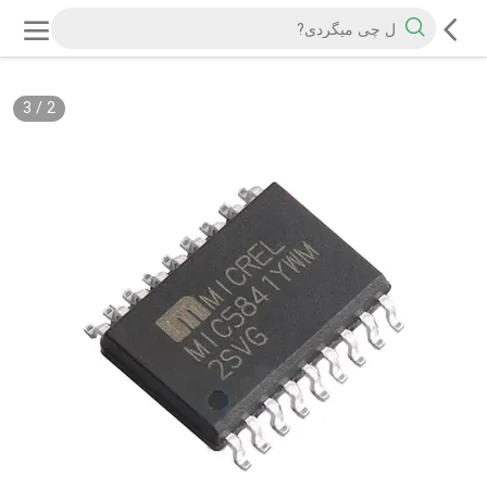
3
/
2