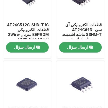
قطعات الکترونیکی آی
AT24C512C-SHD-T IC
سی AT24C64D-
قطعات الکترونیکی
SSHM-T ماشه اشمیت،
EEPROM سریال-2Wire
ورودی های فیلتر شده
512K-bit 64K x 8
برای سرکوب نویز
3.3V/5V 8-Pin SOIC
ارسال سؤال
ارسال سؤال
EIAJ T/R
صفحه اصلی
محصولات
فیلم های